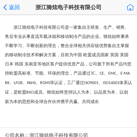
返回
浙江骑炫电子科技有限公司
浙江骑炫电子科技有限公司是一家集自主研发、生产、销售、
售后专业从事直流车载冰箱和移动制冷产品的企业。骑炫始终秉承
不断学习、不断创新的理念，整合全球相关供应链优势集自主掌握
的移动制冷技术和解决方案，目前为中国
欧盟成员国家
英国
美国
日本
韩国
东南亚等地区客户提供优质产品，公司旗下所有产品均坚
持欧盟高标准、节能、环保的理念，产品通过
3C
、
、
、
CE
EMC
E-MA
、
、
、
等认证，工厂通过
、
体系认
RK
LFGB
PAHS
ROHS
ISO9001
ISO14001
证，是欧盟
成员。骑炫始终坚持以人为本、以品质为本、以创
BSCI
新为本的思想和全球合作伙伴携手共赢、共同成长
公司名称：浙江骑炫电子科技有限公司