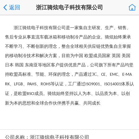
返回
浙江骑炫电子科技有限公司
浙江骑炫电子科技有限公司是一家集自主研发、生产、销售、
售后专业从事直流车载冰箱和移动制冷产品的企业。骑炫始终秉承
不断学习、不断创新的理念，整合全球相关供应链优势集自主掌握
的移动制冷技术和解决方案，目前为中国
欧盟成员国家
英国
美国
日本
韩国
东南亚等地区客户提供优质产品，公司旗下所有产品均坚
持欧盟高标准、节能、环保的理念，产品通过
3C
、
、
、
CE
EMC
E-MA
、
、
、
等认证，工厂通过
、
体系认
RK
LFGB
PAHS
ROHS
ISO9001
ISO14001
证，是欧盟
成员。骑炫始终坚持以人为本、以品质为本、以创
BSCI
新为本的思想和全球合作伙伴携手共赢、共同成长
公司名称：浙江骑炫电子科技有限公司